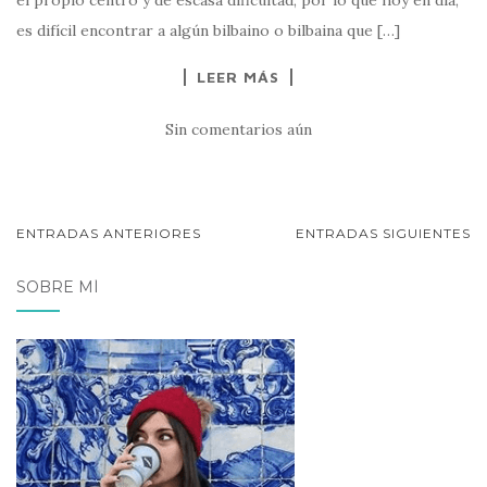
el propio centro y de escasa dificultad, por lo que hoy en día,
es difícil encontrar a algún bilbaino o bilbaina que […]
LEER MÁS
Sin comentarios aún
NAVEGACIÓN
ENTRADAS ANTERIORES
ENTRADAS SIGUIENTES
DE
SOBRE MÍ
POSTS