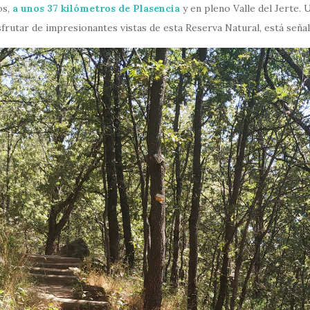
os,
a unos 37 kilómetros de Plasencia
y en pleno Valle del Jerte.
frutar de impresionantes vistas de esta Reserva Natural, está señali