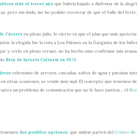
ubiera sido el tercer año
que habría bajado a disfrutar de la aleg
tas, pero sin duda, me he podido cerciorar de que el Valle del Jert
de Cáceres
en pleno julio, lo cierto es que el plan que más apetecí
ón: la elegida fue la ruta a Los Pilones en la Garganta de los Infi
gar y, verlo en pleno verano, no ha hecho sino confirmar mis sens
ado
Bien de Interés Cultural en 1973.
áreas
rebosante de arroyos, cascadas, saltos de agua y piscinas nat
 en otras ocasiones, se vende muy mal. El concepto que tenemos de 
astra un problema de comunicación que no le hace justicia… el
Nor
os tenemos
dos posibles opciones,
que ambas parten del
Centro de 