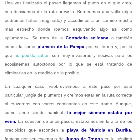
Una vez finalizado el paseo llegamos al punto en el que creo,
nos desviamos de la ruta prevista. Bordeamos una valla (algo
podíamos haber imaginado) y accedimos a un camino mucho
más estrecho donde íbamos esquivando algo así como
«plumeros». Se trata de la
Cortaderia selloana
o también
conocida como
plumero de la Pampa
por su forma y, por lo
que
he podido saber,
son muy invasoras y nocivas para los
ecosistemas autóctonos por lo que se está tratando de
eliminarlas en la medida de lo posible.
En cualquier caso, «sobrevivimos» a este paso por esta
particular jungla de plumeros y creímos estar en la ruta correcta
al cruzarnos con varios caminantes en este tramo. Aunque,
como viene siendo habitual:
lo mejor siempre estaba por
venir.
En cuestión de unos pasos, estábamos en lo alto de los
precipicios que esconden la
playa de Muriola en Barrika
,
famosa por ser escenario de
Juego de Tronos
en la séptima