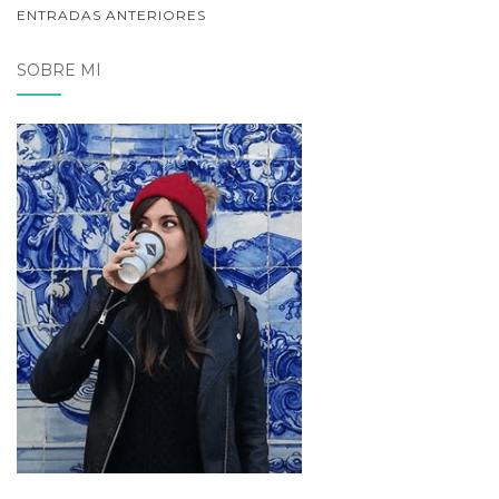
NAVEGACIÓN
ENTRADAS ANTERIORES
DE
SOBRE MÍ
POSTS