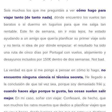
Sois muchos los que me preguntáis a ver
cómo hago para
viajar tanto (de tanto nada)
, dónde encuentro los vuelos tan
baratos o si duermo en tugurios para que me salga tan
rentable. Este fin de semana, sin ir más lejos, he estado
ayudando a un amigo que quería planificar su primer viaje solo
y no tenía ni idea de por dónde empezar: el resultado ha sido
una ruta de cinco días por Portugal con vuelos, alojamiento y
desayunos incluidos por 150€ dentro de dos semanas. Not bad.
La verdad es que si me pongo a pensar en cómo lo hago,
no
encuentro ninguna ciencia ni técnica secreta.
He llegado a
la conclusión de que tal vez sea, porque soy demasiado friki y,
cuando haces algo porque te gusta, las cosas suelen salir
mejor.
En mi caso, soñar con viajar. Confesaré, de hecho, que
son muchos los ratos muertos que dedico a planificar viajes que
no voy a hacer, desde lugares en los que no estoy y a destinos