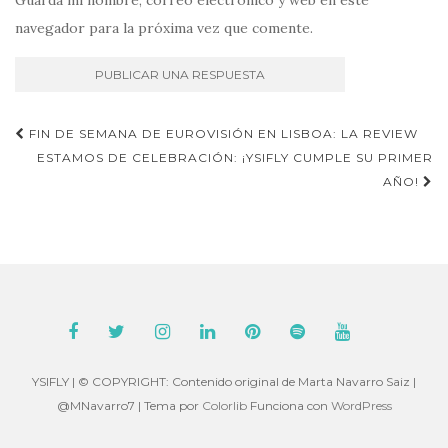
Guarda mi nombre, correo electrónico y web en este
navegador para la próxima vez que comente.
Navegación
FIN DE SEMANA DE EUROVISIÓN EN LISBOA: LA REVIEW
de
ESTAMOS DE CELEBRACIÓN: ¡YSIFLY CUMPLE SU PRIMER
AÑO!
entradas
YSIFLY | © COPYRIGHT: Contenido original de Marta Navarro Saiz |
@MNavarro7 | Tema por
Colorlib
Funciona con
WordPress