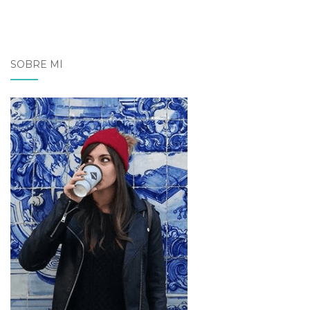
SOBRE MÍ