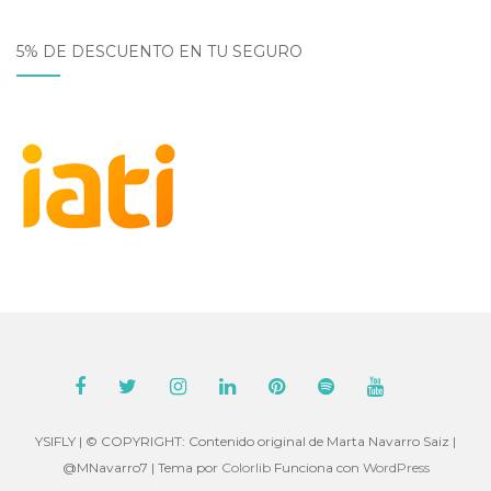
5% DE DESCUENTO EN TU SEGURO
YSIFLY | © COPYRIGHT: Contenido original de Marta Navarro Saiz |
@MNavarro7 | Tema por
Colorlib
Funciona con
WordPress